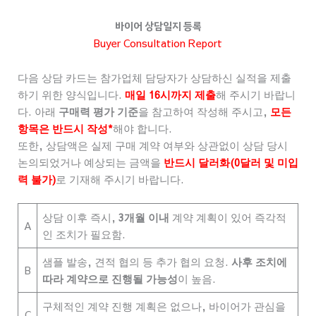
콘
텐
바이어 상담일지 등록
츠
Buyer Consultation Report
로
건
다음 상담 카드는 참가업체 담당자가 상담하신 실적을 제출
너
하기 위한 양식입니다.
매일 16시까지 제출
해 주시기 바랍니
뛰
다. 아래
구매력 평가 기준
을 참고하여 작성해 주시고,
모든
기
항목은 반드시 작
성
*
해야 합니다.
또한, 상담액은 실제 구매 계약 여부와 상관없이 상담 당시
논의되었거나 예상되는 금액을
반드시 달러화(0달러 및 미입
력 불가)
로 기재해 주시기 바랍니다.
상담 이후 즉시,
3개월 이내
계약 계획이 있어 즉각적
A
인 조치가 필요함.
샘플 발송, 견적 협의 등 추가 협의 요청.
사후 조치에
B
따라 계약으로 진행될 가능성
이 높음.
구체적인 계약 진행 계획은 없으나, 바이어가 관심을
C