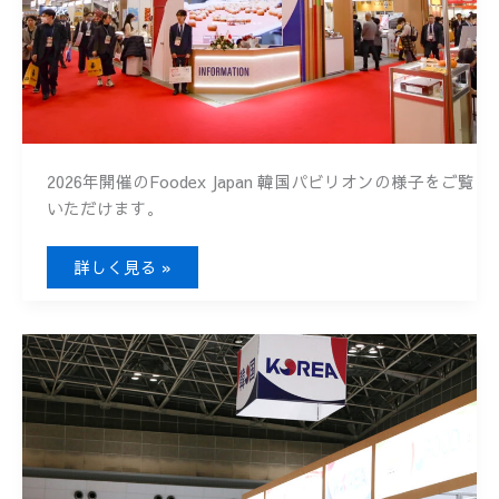
2026年開催のFoodex Japan 韓国パビリオンの様子をご覧
いただけます。
FOODEX
詳しく見る »
JAPAN
2026