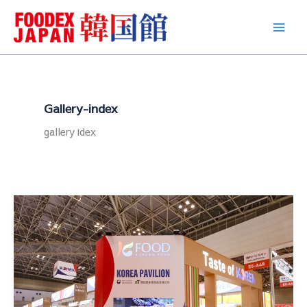
콘
텐
츠
로
건
너
뛰
Gallery-index
기
gallery idex