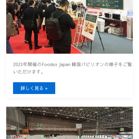
2023年開催のFoodex Japan 韓国パビリオンの様子をご覧
いただけます。
FOODEX
詳しく見る »
JAPAN
2023