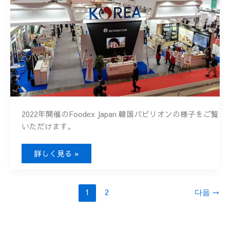
2022年開催のFoodex Japan 韓国パビリオンの様子をご覧
いただけます。
FOODEX
詳しく見る »
JAPAN
2022
1
2
다음
→