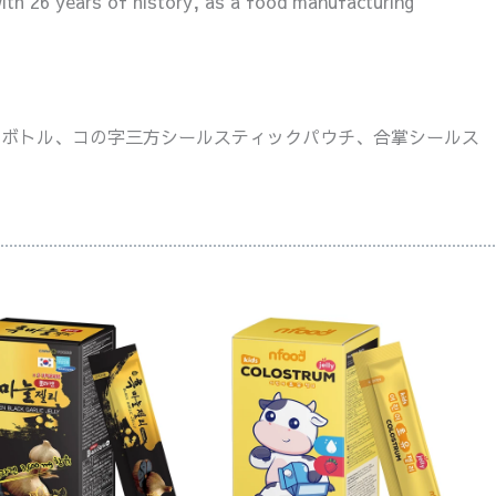
ith 26 years of history, as a food manufacturing
ドボトル、コの字三方シールスティックパウチ、合掌シールス