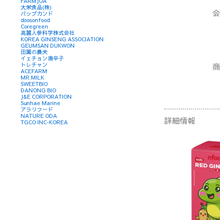
FARMJOA
大栄食品(株)
会
バップカンド
doosonfood
Coregreen
高麗人参科学株式会社
KOREA GINSENG ASSOCIATION
GEUMSAN DUKWON
田園の農夫
イェチョン唐辛子
商
トレチャン
ACEFARM
MR.MILK
SWEETBIO
DANONG BIO
J&E CORPORATION
Sunhae Marine
アラリフード
NATURE ODA
詳細情報
TGCO INC-KOREA