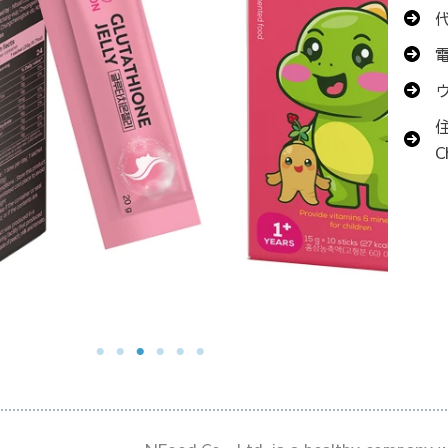
電
ウ
住
C