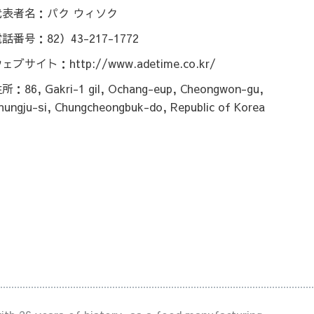
代表者名：パク ウィソク
話番号：82）43-217-1772
ェブサイト：http://www.adetime.co.kr/
所：86, Gakri-1 gil, Ochang-eup, Cheongwon-gu,
hungju-si, Chungcheongbuk-do, Republic of Korea