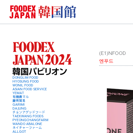
콘
텐
츠
로
건
너
뛰
(E1)NFOOD
기
엔푸드
DONGLIM FOOD
HYOSUNG FOOD
WONIL FOOD
ASIAN FOOD SERVICE
YEMAT
有機農マル
慶南貿易
GARIMI
DAJUNG
チョンアグッドフード
TAEKWANG FOODS
PYEONGCHANGFARM
WANDO ABALONE
ネイチャーファーム
ALLGOT