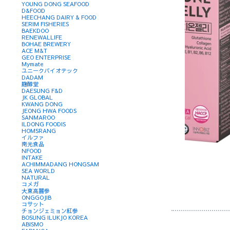
YOUNG DONG SEAFOOD
D&FOOD
HEECHANG DAIRY & FOOD
SERIM FISHERIES
BAEKDOO
RENEWALLIFE
BOHAE BREWERY
ACE M&T
GEO ENTERPRISE
Mymate
ユニークバイオテック
DADAM
麹醇堂
DAESUNG F&D
JK GLOBAL
KWANG DONG
JEONG HWA FOODS
SANMAROO
ILDONG FOODIS
HOMSRANG
イルファ
南光食品
NFOOD
INTAKE
ACHIMMADANG HONGSAM
SEA WORLD
NATURAL
コメガ
大東高麗参
ONGGOJIB
コサット
チョンジェミョン紅参
BOSUNG ILUKJO KOREA
ABISMO