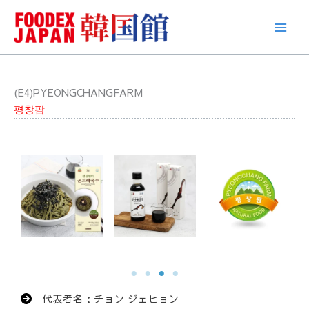
콘
텐
츠
로
건
너
(E4)PYEONGCHANGFARM
뛰
평창팜
기
代表者名：チョン ジェヒョン