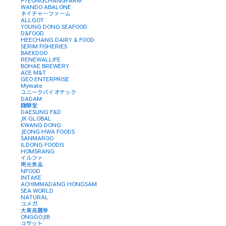
PYEONGCHANGFARM
WANDO ABALONE
ネイチャーファーム
ALLGOT
YOUNG DONG SEAFOOD
D&FOOD
HEECHANG DAIRY & FOOD
SERIM FISHERIES
BAEKDOO
RENEWALLIFE
BOHAE BREWERY
ACE M&T
GEO ENTERPRISE
Mymate
ユニークバイオテック
DADAM
麹醇堂
DAESUNG F&D
JK GLOBAL
KWANG DONG
JEONG HWA FOODS
SANMAROO
ILDONG FOODIS
HOMSRANG
イルファ
南光食品
NFOOD
INTAKE
ACHIMMADANG HONGSAM
SEA WORLD
NATURAL
コメガ
大東高麗参
ONGGOJIB
コサット