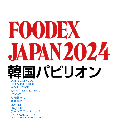
DONGLIM FOOD
HYOSUNG FOOD
WONIL FOOD
ASIAN FOOD SERVICE
YEMAT
有機農マル
慶南貿易
GARIMI
DAJUNG
チョンアグッドフード
TAEKWANG FOODS