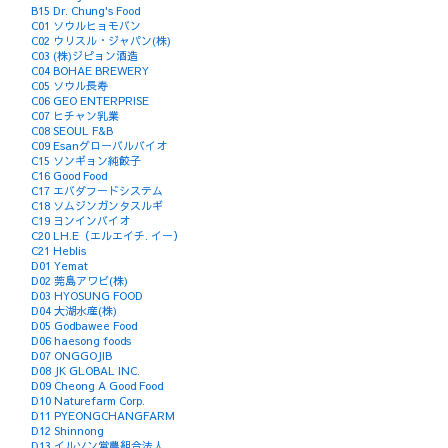
B15 Dr. Chung's Food
C01 ソウルヒョモバン
C02 ウリスル・ジャパン(株)
C03 (株)ジピョン酒造
C04 BOHAE BREWERY
C05 ソウル長寿
C06 GEO ENTERPRISE
C07 ヒチャン乳業
C08 SEOUL F&B
C09 Esanグローバルバイオ
C15 ソンギョン純餃子
C16 Good Food
C17 エバダフードシステム
C18 ソムジンガンタスルギ
C19 ヨンインバイオ
C20 LH.E（エルエイチ. イー）
C21 Heblis
D01 Yemat
D02 莞島アワビ(株)
D03 HYOSUNG FOOD
D04 大湖水産(株)
D05 Godbawee Food
D06 haesong foods
D07 ONGGOJIB
D08 JK GLOBAL INC.
D09 Cheong A Good Food
D10 Naturefarm Corp.
D11 PYEONGCHANGFARM
D12 Shinnong
D13 イルソン営農組合法人