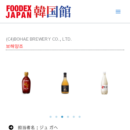
콘
텐
츠
로
건
너
(C4)BOHAE BREWERY CO., LTD.
뛰
보해양조
기
担当者名：ジュ ガヘ