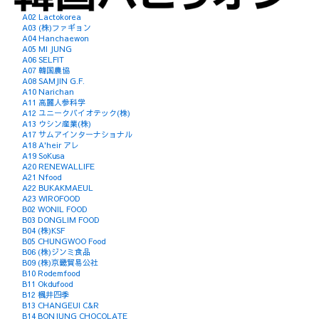
A02 Lactokorea
A03 (株)ファギョン
A04 Hanchaewon
A05 MI JUNG
A06 SELFIT
A07 韓国農協
A08 SAMJIN G.F.
A10 Narichan
A11 高麗人参科学
A12 ユニークバイオテック(株)
A13 ウシン産業(株)
A17 サムアインターナショナル
A18 A'heir アレ
A19 SoKusa
A20 RENEWALLIFE
A21 Nfood
A22 BUKAKMAEUL
A23 WIROFOOD
B02 WONIL FOOD
B03 DONGLIM FOOD
B04 (株)KSF
B05 CHUNGWOO Food
B06 (株)ジンミ食品
B09 (株)京畿貿易公社
B10 Rodemfood
B11 Okdufood
B12 楓井四季
B13 CHANGEUI C&R
B14 BONJUNG CHOCOLATE