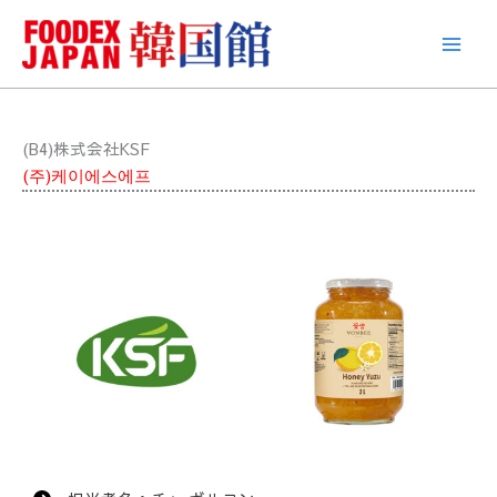
콘
텐
츠
로
건
너
(B4)株式会社KSF
뛰
(주)케이에스에프
기