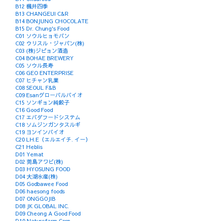
B12 楓井四季
B13 CHANGEUI C&R
B14 BONJUNG CHOCOLATE
B15 Dr. Chung's Food
C01 ソウルヒョモバン
C02 ウリスル・ジャパン(株)
C03 (株)ジピョン酒造
C04 BOHAE BREWERY
C05 ソウル長寿
C06 GEO ENTERPRISE
C07 ヒチャン乳業
C08 SEOUL F&B
C09 Esanグローバルバイオ
C15 ソンギョン純餃子
C16 Good Food
C17 エバダフードシステム
C18 ソムジンガンタスルギ
C19 ヨンインバイオ
C20 LH.E（エルエイチ. イー）
C21 Heblis
D01 Yemat
D02 莞島アワビ(株)
D03 HYOSUNG FOOD
D04 大湖水産(株)
D05 Godbawee Food
D06 haesong foods
D07 ONGGOJIB
D08 JK GLOBAL INC.
D09 Cheong A Good Food
D10 Naturefarm Corp.