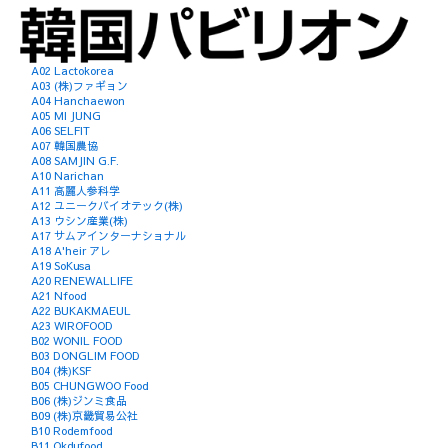
A02 Lactokorea
A03 (株)ファギョン
A04 Hanchaewon
A05 MI JUNG
A06 SELFIT
A07 韓国農協
A08 SAMJIN G.F.
A10 Narichan
A11 高麗人参科学
A12 ユニークバイオテック(株)
A13 ウシン産業(株)
A17 サムアインターナショナル
A18 A'heir アレ
A19 SoKusa
A20 RENEWALLIFE
A21 Nfood
A22 BUKAKMAEUL
A23 WIROFOOD
B02 WONIL FOOD
B03 DONGLIM FOOD
B04 (株)KSF
B05 CHUNGWOO Food
B06 (株)ジンミ食品
B09 (株)京畿貿易公社
B10 Rodemfood
B11 Okdufood