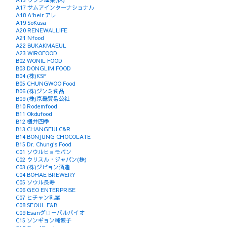
A17 サムアインターナショナル
A18 A'heir アレ
A19 SoKusa
A20 RENEWALLIFE
A21 Nfood
A22 BUKAKMAEUL
A23 WIROFOOD
B02 WONIL FOOD
B03 DONGLIM FOOD
B04 (株)KSF
B05 CHUNGWOO Food
B06 (株)ジンミ食品
B09 (株)京畿貿易公社
B10 Rodemfood
B11 Okdufood
B12 楓井四季
B13 CHANGEUI C&R
B14 BONJUNG CHOCOLATE
B15 Dr. Chung's Food
C01 ソウルヒョモバン
C02 ウリスル・ジャパン(株)
C03 (株)ジピョン酒造
C04 BOHAE BREWERY
C05 ソウル長寿
C06 GEO ENTERPRISE
C07 ヒチャン乳業
C08 SEOUL F&B
C09 Esanグローバルバイオ
C15 ソンギョン純餃子