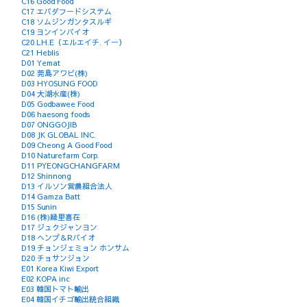
C16 Good Food
C17 エバダフードシステム
C18 ソムジンガンタスルギ
C19 ヨンインバイオ
C20 LH.E（エルエイチ. イー）
C21 Heblis
D01 Yemat
D02 莞島アワビ(株)
D03 HYOSUNG FOOD
D04 大湖水産(株)
D05 Godbawee Food
D06 haesong foods
D07 ONGGOJIB
D08 JK GLOBAL INC.
D09 Cheong A Good Food
D10 Naturefarm Corp.
D11 PYEONGCHANGFARM
D12 Shinnong
D13 イルソン営農組合法人
D14 Gamza Batt
D15 Sunin
D16 (株)縁里喜在
D17 ジュクジャンヨン
D18 ヘンプ＆Rバイオ
D19 チョンジェミョン ホンサム
D20 チョサンジョン
E01 Korea Kiwi Export
E02 KOPA inc
E03 韓国トマト輸出
E04 韓国イチゴ輸出統合組織