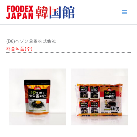
콘
텐
츠
로
건
너
(D6)へソン食品株式会社
뛰
해송식품(주)
기