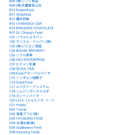
B06 (株)ジンミ食品
B09 (株)京畿貿易公社
B10 Rodemfood
B11 Okdufood
B12 楓井四季
B13 CHANGEUI C&R
B14 BONJUNG CHOCOLATE
B15 Dr. Chung's Food
C01 ソウルヒョモバン
C02 ウリスル・ジャパン(株)
C03 (株)ジピョン酒造
C04 BOHAE BREWERY
C05 ソウル長寿
C06 GEO ENTERPRISE
C07 ヒチャン乳業
C08 SEOUL F&B
C09 Esanグローバルバイオ
C15 ソンギョン純餃子
C16 Good Food
C17 エバダフードシステム
C18 ソムジンガンタスルギ
C19 ヨンインバイオ
C20 LH.E（エルエイチ. イー）
C21 Heblis
D01 Yemat
D02 莞島アワビ(株)
D03 HYOSUNG FOOD
D04 大湖水産(株)
D05 Godbawee Food
D06 haesong foods