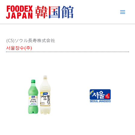
콘
텐
츠
로
건
너
(C5)ソウル長寿株式会社
뛰
서울장수(주)
기