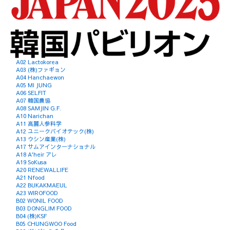
A02 Lactokorea
A03 (株)ファギョン
A04 Hanchaewon
A05 MI JUNG
A06 SELFIT
A07 韓国農協
A08 SAMJIN G.F.
A10 Narichan
A11 高麗人参科学
A12 ユニークバイオテック(株)
A13 ウシン産業(株)
A17 サムアインターナショナル
A18 A'heir アレ
A19 SoKusa
A20 RENEWALLIFE
A21 Nfood
A22 BUKAKMAEUL
A23 WIROFOOD
B02 WONIL FOOD
B03 DONGLIM FOOD
B04 (株)KSF
B05 CHUNGWOO Food