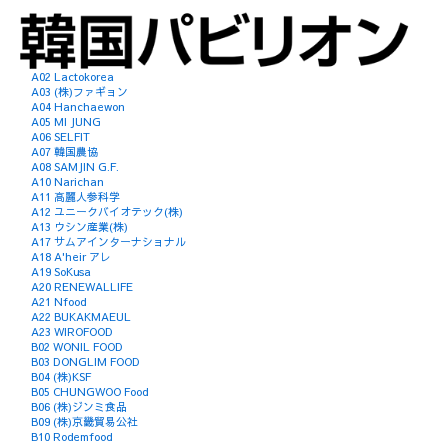
A02 Lactokorea
A03 (株)ファギョン
A04 Hanchaewon
A05 MI JUNG
A06 SELFIT
A07 韓国農協
A08 SAMJIN G.F.
A10 Narichan
A11 高麗人参科学
A12 ユニークバイオテック(株)
A13 ウシン産業(株)
A17 サムアインターナショナル
A18 A'heir アレ
A19 SoKusa
A20 RENEWALLIFE
A21 Nfood
A22 BUKAKMAEUL
A23 WIROFOOD
B02 WONIL FOOD
B03 DONGLIM FOOD
B04 (株)KSF
B05 CHUNGWOO Food
B06 (株)ジンミ食品
B09 (株)京畿貿易公社
B10 Rodemfood