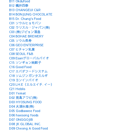
B11 Okdufood
B12 楓井四季
B13 CHANGEUI C&R
B14 BONJUNG CHOCOLATE
B15 Dr. Chung's Food
C01 ソウルヒョモバン
C02 ウリスル・ジャパン(株)
C03 (株)ジピョン酒造
C04 BOHAE BREWERY
C05 ソウル長寿
C06 GEO ENTERPRISE
C07 ヒチャン乳業
C08 SEOUL F&B
C09 Esanグローバルバイオ
C15 ソンギョン純餃子
C16 Good Food
C17 エバダフードシステム
C18 ソムジンガンタスルギ
C19 ヨンインバイオ
C20 LH.E（エルエイチ. イー）
C21 Heblis
D01 Yemat
D02 莞島アワビ(株)
D03 HYOSUNG FOOD
D04 大湖水産(株)
D05 Godbawee Food
D06 haesong foods
D07 ONGGOJIB
D08 JK GLOBAL INC.
D09 Cheong A Good Food