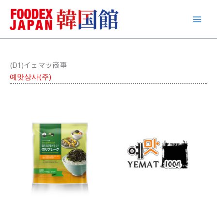
콘
텐
츠
로
건
너
(D1)イェマッ商事
뛰
예맛상사(주)
기