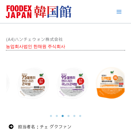
콘
텐
츠
로
건
너
(A4)ハンチェウォン株式会社
뛰
농업회사법인 한채원 주식회사
기
担当者名：チェ グクファン