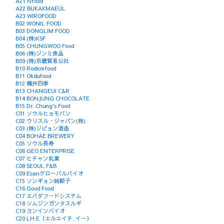
A21 Nfood
A22 BUKAKMAEUL
A23 WIROFOOD
B02 WONIL FOOD
B03 DONGLIM FOOD
B04 (株)KSF
B05 CHUNGWOO Food
B06 (株)ジンミ食品
B09 (株)京畿貿易公社
B10 Rodemfood
B11 Okdufood
B12 楓井四季
B13 CHANGEUI C&R
B14 BONJUNG CHOCOLATE
B15 Dr. Chung's Food
C01 ソウルヒョモバン
C02 ウリスル・ジャパン(株)
C03 (株)ジピョン酒造
C04 BOHAE BREWERY
C05 ソウル長寿
C06 GEO ENTERPRISE
C07 ヒチャン乳業
C08 SEOUL F&B
C09 Esanグローバルバイオ
C15 ソンギョン純餃子
C16 Good Food
C17 エバダフードシステム
C18 ソムジンガンタスルギ
C19 ヨンインバイオ
C20 LH.E（エルエイチ. イー）