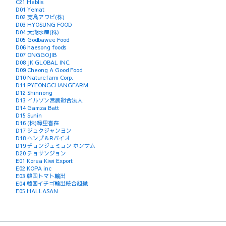
C21 Heblis
D01 Yemat
D02 莞島アワビ(株)
D03 HYOSUNG FOOD
D04 大湖水産(株)
D05 Godbawee Food
D06 haesong foods
D07 ONGGOJIB
D08 JK GLOBAL INC.
D09 Cheong A Good Food
D10 Naturefarm Corp.
D11 PYEONGCHANGFARM
D12 Shinnong
D13 イルソン営農組合法人
D14 Gamza Batt
D15 Sunin
D16 (株)縁里喜在
D17 ジュクジャンヨン
D18 ヘンプ＆Rバイオ
D19 チョンジェミョン ホンサム
D20 チョサンジョン
E01 Korea Kiwi Export
E02 KOPA inc
E03 韓国トマト輸出
E04 韓国イチゴ輸出統合組織
E05 HALLASAN