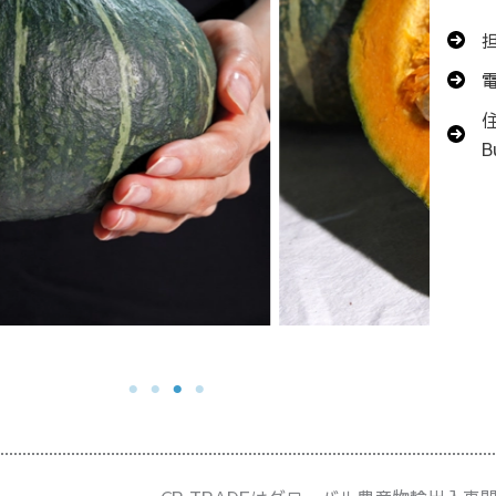
電
住
B