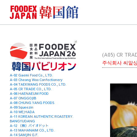
콘
텐
츠
로
건
너
뛰
(A05) CR TRAD
기
주식회사 씨알
A-02 Gaemi Food Co., LTD.
A-03 Cheong Woo Confectionery
A-04 TAEKWANG FOODS CO., LTD.
A-05 CR TRADE CO., LTD.
A-06 HAENAEUM FOOD
A-07 ONGGOJIB
A-08 CHUNG YANG FOODS
A-09 Squeezin
A-10 WE;HADA
A-11 KOREAN AUTHENTIC ROASTERY.
BANGYUDANG
A-12 （株）バイオドット
A-13 MAHANAIM CO., LTD.
A-14 SAMJIN G.F.