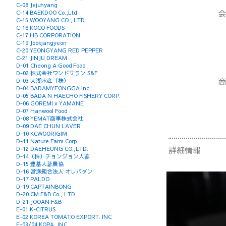
C-08 Jejuhyang
会
C-14 BAEKDOO Co.,Ltd
C-15 WOOYANG CO., LTD.
C-16 KOCO FOODS
C-17 HB CORPORATION
C-19 Jookjangyeon
C-20 YEONGYANG RED PEPPER
C-21 JINJU DREAM
D-01 Cheong A Good Food
D-02 株式会社ワンドサラン S&F
商
D-03 大湖水産（株）
D-04 BADAMYEONGGA inc.
D-05 BADA N HAECHO FISHERY CORP.
D-06 GOREMI x YAMANE
D-07 Hanwool Food
D-08 YEMAT商事株式会社
D-09 DAE CHUN LAVER
D-10 KCWOORIGIM
D-11 Nature Farm Corp.
詳細情報
D-12 DAEHEUNG CO.,LTD.
D-14（株）チョンジョン人蔘
D-15 豊基人蔘農協
D-16 営漁組合法人 オレバダン
D-17 PALDO
D-19 CAPTAINBONG
D-20 CM F&B Co., LTD.
D-21 JOOAN F&B
E-01 K-CITRUS
E-02 KOREA TOMATO EXPORT. INC
E-03/04 KOPA, INC.