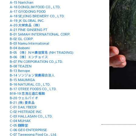
A-15 Narichan
A-16 DONGLIM FOOD CO., LTD.
A-17 GYODONG FOOD
A-18 SEJONG BREWERY CO., LTD.
A-19 JK GLOBAL INC.
A-20 大栄食品（株）
A-21 FINE GINSENG FT
B-01 SAMAH INTERNATIONAL CORP.
B-02 GL CORP.
B-03 Namu International
B-04 ibobomi
B-05 （株）ＮＨ農協貿易 (NH TRADING)
B-06 （株）エンチョイス
B-07 FN CORPORATION CO.,LTD.
B-08 TEAZEN
B-13 Benope
B-14 ソンジョン営農組合法人
B-15 MAUMIGA
B-16 NATURAL.CO., LTD.
B-17 OTREE FOODS CO., LTD.
B18-19 忠清北道広報館
B-20 ウェルバイオ
B-21 (株) 姜食品
C-01 DAILYBEER
C-02 HISTRADE INC
C-03 HALLASAN CO., LTD.
C-04 MUHAK
C-05 麹醇堂
C-06 GEO ENTERPRISE
C-07 Taewoong Food Co., Ltd.