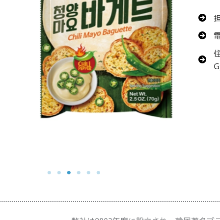
電
住
G