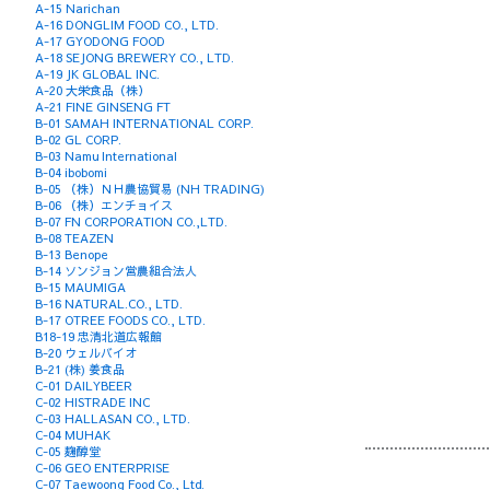
A-15 Narichan
A-16 DONGLIM FOOD CO., LTD.
A-17 GYODONG FOOD
A-18 SEJONG BREWERY CO., LTD.
A-19 JK GLOBAL INC.
A-20 大栄食品（株）
A-21 FINE GINSENG FT
B-01 SAMAH INTERNATIONAL CORP.
B-02 GL CORP.
B-03 Namu International
B-04 ibobomi
B-05 （株）ＮＨ農協貿易 (NH TRADING)
B-06 （株）エンチョイス
B-07 FN CORPORATION CO.,LTD.
B-08 TEAZEN
B-13 Benope
B-14 ソンジョン営農組合法人
B-15 MAUMIGA
B-16 NATURAL.CO., LTD.
B-17 OTREE FOODS CO., LTD.
B18-19 忠清北道広報館
B-20 ウェルバイオ
B-21 (株) 姜食品
C-01 DAILYBEER
C-02 HISTRADE INC
C-03 HALLASAN CO., LTD.
C-04 MUHAK
C-05 麹醇堂
C-06 GEO ENTERPRISE
C-07 Taewoong Food Co., Ltd.