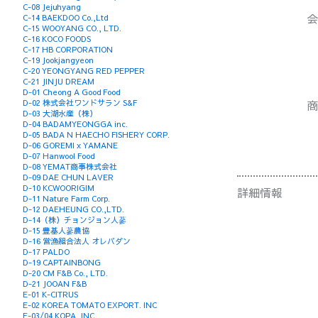
C-08 Jejuhyang
会
C-14 BAEKDOO Co.,Ltd
C-15 WOOYANG CO., LTD.
C-16 KOCO FOODS
C-17 HB CORPORATION
C-19 Jookjangyeon
C-20 YEONGYANG RED PEPPER
C-21 JINJU DREAM
D-01 Cheong A Good Food
商
D-02 株式会社ワンドサラン S&F
D-03 大湖水産（株）
D-04 BADAMYEONGGA inc.
D-05 BADA N HAECHO FISHERY CORP.
D-06 GOREMI x YAMANE
D-07 Hanwool Food
D-08 YEMAT商事株式会社
D-09 DAE CHUN LAVER
D-10 KCWOORIGIM
詳細情報
D-11 Nature Farm Corp.
D-12 DAEHEUNG CO.,LTD.
D-14（株）チョンジョン人蔘
D-15 豊基人蔘農協
D-16 営漁組合法人 オレバダン
D-17 PALDO
D-19 CAPTAINBONG
D-20 CM F&B Co., LTD.
D-21 JOOAN F&B
E-01 K-CITRUS
E-02 KOREA TOMATO EXPORT. INC
E-03/04 KOPA, INC.