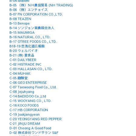
B-04 ibobomi
B-05 （株）ＮＨ農協貿易 (NH TRADING)
B-06 （株）エンチョイス
B-07 FN CORPORATION CO.,LTD.
B-08 TEAZEN
B-13 Benope
B-14 ソンジョン営農組合法人
B-15 MAUMIGA
B-16 NATURAL.CO., LTD.
B-17 OTREE FOODS CO., LTD.
B18-19 忠清北道広報館
B-20 ウェルバイオ
B-21 (株) 姜食品
C-01 DAILYBEER
C-02 HISTRADE INC
C-03 HALLASAN CO., LTD.
C-04 MUHAK
C-05 麹醇堂
C-06 GEO ENTERPRISE
C-07 Taewoong Food Co., Ltd.
C-08 Jejuhyang
C-14 BAEKDOO Co.,Ltd
C-15 WOOYANG CO., LTD.
C-16 KOCO FOODS
C-17 HB CORPORATION
C-19 Jookjangyeon
C-20 YEONGYANG RED PEPPER
C-21 JINJU DREAM
D-01 Cheong A Good Food
D-02 株式会社ワンドサラン S&F