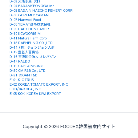
D-03 大湖水産（株）
D-04 BADAMYEONGGA inc.
D-05 BADA N HAECHO FISHERY CORP.
D-06 GOREMI x YAMANE
D-07 Hanwool Food
D-08 YEMAT商事株式会社
D-09 DAE CHUN LAVER
D-10 KCWOORIGIM
D-11 Nature Farm Corp.
D-12 DAEHEUNG CO.,LTD.
D-14（株）チョンジョン人蔘
D-15 豊基人蔘農協
D-16 営漁組合法人 オレバダン
D-17 PALDO
D-19 CAPTAINBONG
D-20 CM F&B Co., LTD.
D-21 JOOAN F&B
E-01 K-CITRUS
E-02 KOREA TOMATO EXPORT. INC
E-03/04 KOPA, INC.
E-05 KOKI KOREA KIWI EXPORT
Copyright © 2026 FOODEX韓国館案内サイト