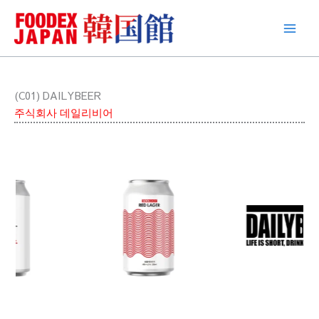
콘
텐
츠
로
건
너
(C01) DAILYBEER
뛰
주식회사 데일리비어
기