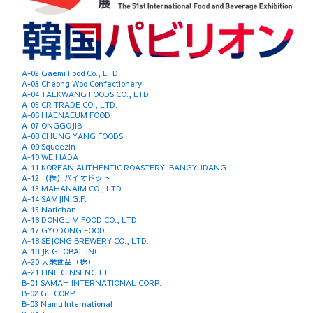
A-02 Gaemi Food Co., LTD.
A-03 Cheong Woo Confectionery
A-04 TAEKWANG FOODS CO., LTD.
A-05 CR TRADE CO., LTD.
A-06 HAENAEUM FOOD
A-07 ONGGOJIB
A-08 CHUNG YANG FOODS
A-09 Squeezin
A-10 WE;HADA
A-11 KOREAN AUTHENTIC ROASTERY. BANGYUDANG
A-12 （株）バイオドット
A-13 MAHANAIM CO., LTD.
A-14 SAMJIN G.F.
A-15 Narichan
A-16 DONGLIM FOOD CO., LTD.
A-17 GYODONG FOOD
A-18 SEJONG BREWERY CO., LTD.
A-19 JK GLOBAL INC.
A-20 大栄食品（株）
A-21 FINE GINSENG FT
B-01 SAMAH INTERNATIONAL CORP.
B-02 GL CORP.
B-03 Namu International