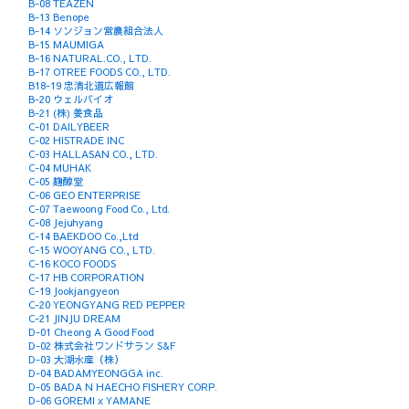
B-08 TEAZEN
B-13 Benope
B-14 ソンジョン営農組合法人
B-15 MAUMIGA
B-16 NATURAL.CO., LTD.
B-17 OTREE FOODS CO., LTD.
B18-19 忠清北道広報館
B-20 ウェルバイオ
B-21 (株) 姜食品
C-01 DAILYBEER
C-02 HISTRADE INC
C-03 HALLASAN CO., LTD.
C-04 MUHAK
C-05 麹醇堂
C-06 GEO ENTERPRISE
C-07 Taewoong Food Co., Ltd.
C-08 Jejuhyang
C-14 BAEKDOO Co.,Ltd
C-15 WOOYANG CO., LTD.
C-16 KOCO FOODS
C-17 HB CORPORATION
C-19 Jookjangyeon
C-20 YEONGYANG RED PEPPER
C-21 JINJU DREAM
D-01 Cheong A Good Food
D-02 株式会社ワンドサラン S&F
D-03 大湖水産（株）
D-04 BADAMYEONGGA inc.
D-05 BADA N HAECHO FISHERY CORP.
D-06 GOREMI x YAMANE