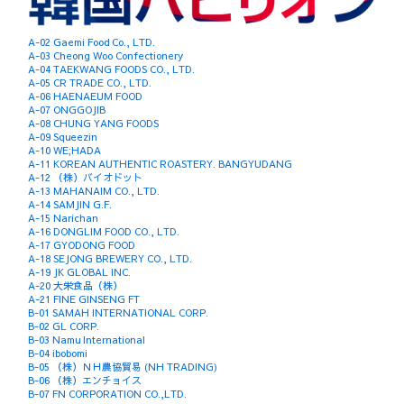
A-02 Gaemi Food Co., LTD.
A-03 Cheong Woo Confectionery
A-04 TAEKWANG FOODS CO., LTD.
A-05 CR TRADE CO., LTD.
A-06 HAENAEUM FOOD
A-07 ONGGOJIB
A-08 CHUNG YANG FOODS
A-09 Squeezin
A-10 WE;HADA
A-11 KOREAN AUTHENTIC ROASTERY. BANGYUDANG
A-12 （株）バイオドット
A-13 MAHANAIM CO., LTD.
A-14 SAMJIN G.F.
A-15 Narichan
A-16 DONGLIM FOOD CO., LTD.
A-17 GYODONG FOOD
A-18 SEJONG BREWERY CO., LTD.
A-19 JK GLOBAL INC.
A-20 大栄食品（株）
A-21 FINE GINSENG FT
B-01 SAMAH INTERNATIONAL CORP.
B-02 GL CORP.
B-03 Namu International
B-04 ibobomi
B-05 （株）ＮＨ農協貿易 (NH TRADING)
B-06 （株）エンチョイス
B-07 FN CORPORATION CO.,LTD.