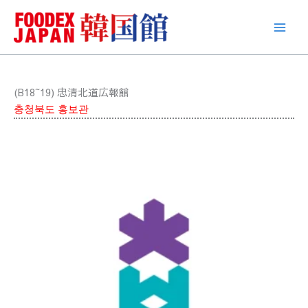
콘
텐
츠
로
건
너
(B18~19) 忠清北道広報館
뛰
충청북도 홍보관
기