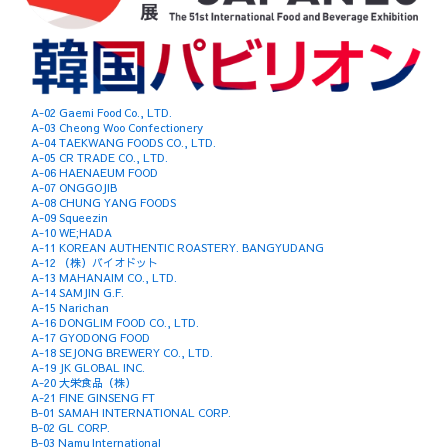
A-02 Gaemi Food Co., LTD.
A-03 Cheong Woo Confectionery
A-04 TAEKWANG FOODS CO., LTD.
A-05 CR TRADE CO., LTD.
A-06 HAENAEUM FOOD
A-07 ONGGOJIB
A-08 CHUNG YANG FOODS
A-09 Squeezin
A-10 WE;HADA
A-11 KOREAN AUTHENTIC ROASTERY. BANGYUDANG
A-12 （株）バイオドット
A-13 MAHANAIM CO., LTD.
A-14 SAMJIN G.F.
A-15 Narichan
A-16 DONGLIM FOOD CO., LTD.
A-17 GYODONG FOOD
A-18 SEJONG BREWERY CO., LTD.
A-19 JK GLOBAL INC.
A-20 大栄食品（株）
A-21 FINE GINSENG FT
B-01 SAMAH INTERNATIONAL CORP.
B-02 GL CORP.
B-03 Namu International