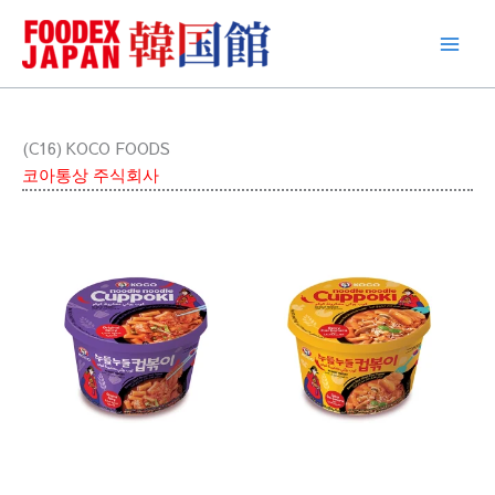
콘
텐
츠
로
건
너
(C16) KOCO FOODS
뛰
코아통상 주식회사
기