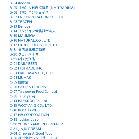
B-04 ibobomi
B-05 （株）ＮＨ農協貿易 (NH TRADING)
B-06 （株）エンチョイス
B-07 FN CORPORATION CO.,LTD.
B-08 TEAZEN
B-13 Benope
B-14 ソンジョン営農組合法人
B-15 MAUMIGA
B-16 NATURAL.CO., LTD.
B-17 OTREE FOODS CO., LTD.
B18-19 忠清北道広報館
B-20 ウェルバイオ
B-21 (株) 姜食品
C-01 DAILYBEER
C-02 HISTRADE INC
C-03 HALLASAN CO., LTD.
C-04 MUHAK
C-05 麹醇堂
C-06 GEO ENTERPRISE
C-07 Taewoong Food Co., Ltd.
C-08 Jejuhyang
C-14 BAEKDOO Co.,Ltd
C-15 WOOYANG CO., LTD.
C-16 KOCO FOODS
C-17 HB CORPORATION
C-19 Jookjangyeon
C-20 YEONGYANG RED PEPPER
C-21 JINJU DREAM
D-01 Cheong A Good Food
D-02 株式会社ワンドサラン S&F