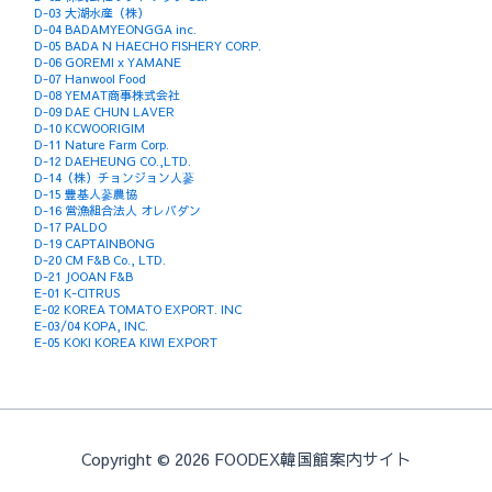
D-03 大湖水産（株）
D-04 BADAMYEONGGA inc.
D-05 BADA N HAECHO FISHERY CORP.
D-06 GOREMI x YAMANE
D-07 Hanwool Food
D-08 YEMAT商事株式会社
D-09 DAE CHUN LAVER
D-10 KCWOORIGIM
D-11 Nature Farm Corp.
D-12 DAEHEUNG CO.,LTD.
D-14（株）チョンジョン人蔘
D-15 豊基人蔘農協
D-16 営漁組合法人 オレバダン
D-17 PALDO
D-19 CAPTAINBONG
D-20 CM F&B Co., LTD.
D-21 JOOAN F&B
E-01 K-CITRUS
E-02 KOREA TOMATO EXPORT. INC
E-03/04 KOPA, INC.
E-05 KOKI KOREA KIWI EXPORT
Copyright © 2026 FOODEX韓国館案内サイト