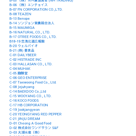
B-05 （株）ＮＨ農協貿易 (NH TRADING)
B-06 （株）エンチョイス
B-07 FN CORPORATION CO.,LTD.
B-08 TEAZEN
B-13 Benope
B-14 ソンジョン営農組合法人
B-15 MAUMIGA
B-16 NATURAL.CO., LTD.
B-17 OTREE FOODS CO., LTD.
B18-19 忠清北道広報館
B-20 ウェルバイオ
B-21 (株) 姜食品
C-01 DAILYBEER
C-02 HISTRADE INC
C-03 HALLASAN CO., LTD.
C-04 MUHAK
C-05 麹醇堂
C-06 GEO ENTERPRISE
C-07 Taewoong Food Co., Ltd.
C-08 Jejuhyang
C-14 BAEKDOO Co.,Ltd
C-15 WOOYANG CO., LTD.
C-16 KOCO FOODS
C-17 HB CORPORATION
C-19 Jookjangyeon
C-20 YEONGYANG RED PEPPER
C-21 JINJU DREAM
D-01 Cheong A Good Food
D-02 株式会社ワンドサラン S&F
D-03 大湖水産（株）