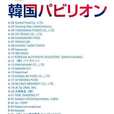
A-02 Gaemi Food Co., LTD.
A-03 Cheong Woo Confectionery
A-04 TAEKWANG FOODS CO., LTD.
A-05 CR TRADE CO., LTD.
A-06 HAENAEUM FOOD
A-07 ONGGOJIB
A-08 CHUNG YANG FOODS
A-09 Squeezin
A-10 WE;HADA
A-11 KOREAN AUTHENTIC ROASTERY. BANGYUDANG
A-12 （株）バイオドット
A-13 MAHANAIM CO., LTD.
A-14 SAMJIN G.F.
A-15 Narichan
A-16 DONGLIM FOOD CO., LTD.
A-17 GYODONG FOOD
A-18 SEJONG BREWERY CO., LTD.
A-19 JK GLOBAL INC.
A-20 大栄食品（株）
A-21 FINE GINSENG FT
B-01 SAMAH INTERNATIONAL CORP.
B-02 GL CORP.
B-03 Namu International
B-04 ibobomi