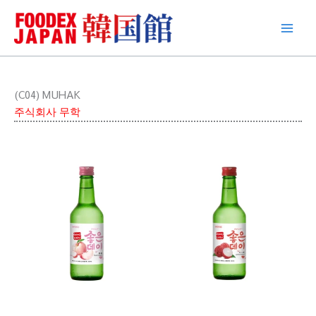
콘
텐
츠
로
건
너
(C04) MUHAK
뛰
주식회사 무학
기