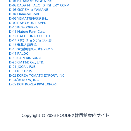
D-04 BADAMYEONGGA inc.
D-05 BADA N HAECHO FISHERY CORP.
D-06 GOREMI x YAMANE
D-07 Hanwool Food
D-08 YEMAT商事株式会社
D-09 DAE CHUN LAVER
D-10 KCWOORIGIM
D-11 Nature Farm Corp.
D-12 DAEHEUNG CO.,LTD.
D-14（株）チョンジョン人蔘
D-15 豊基人蔘農協
D-16 営漁組合法人 オレバダン
D-17 PALDO
D-19 CAPTAINBONG
D-20 CM F&B Co., LTD.
D-21 JOOAN F&B
E-01 K-CITRUS
E-02 KOREA TOMATO EXPORT. INC
E-03/04 KOPA, INC.
E-05 KOKI KOREA KIWI EXPORT
Copyright © 2026 FOODEX韓国館案内サイト