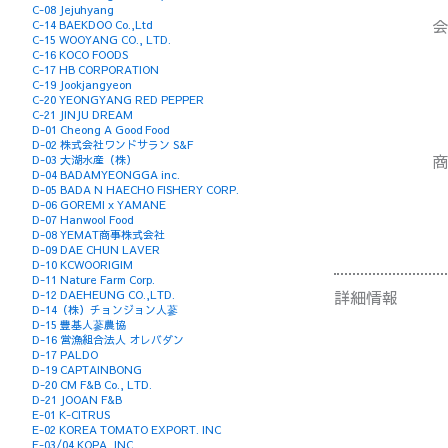
C-08 Jejuhyang
会
C-14 BAEKDOO Co.,Ltd
C-15 WOOYANG CO., LTD.
C-16 KOCO FOODS
C-17 HB CORPORATION
C-19 Jookjangyeon
C-20 YEONGYANG RED PEPPER
C-21 JINJU DREAM
D-01 Cheong A Good Food
D-02 株式会社ワンドサラン S&F
商
D-03 大湖水産（株）
D-04 BADAMYEONGGA inc.
D-05 BADA N HAECHO FISHERY CORP.
D-06 GOREMI x YAMANE
D-07 Hanwool Food
D-08 YEMAT商事株式会社
D-09 DAE CHUN LAVER
D-10 KCWOORIGIM
D-11 Nature Farm Corp.
詳細情報
D-12 DAEHEUNG CO.,LTD.
D-14（株）チョンジョン人蔘
D-15 豊基人蔘農協
D-16 営漁組合法人 オレバダン
D-17 PALDO
D-19 CAPTAINBONG
D-20 CM F&B Co., LTD.
D-21 JOOAN F&B
E-01 K-CITRUS
E-02 KOREA TOMATO EXPORT. INC
E-03/04 KOPA, INC.