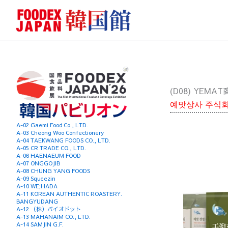
콘
텐
츠
로
건
너
뛰
(D08) YEM
기
예맛상사 주식
A-02 Gaemi Food Co., LTD.
A-03 Cheong Woo Confectionery
A-04 TAEKWANG FOODS CO., LTD.
A-05 CR TRADE CO., LTD.
A-06 HAENAEUM FOOD
A-07 ONGGOJIB
A-08 CHUNG YANG FOODS
A-09 Squeezin
A-10 WE;HADA
A-11 KOREAN AUTHENTIC ROASTERY.
BANGYUDANG
A-12 （株）バイオドット
A-13 MAHANAIM CO., LTD.
A-14 SAMJIN G.F.