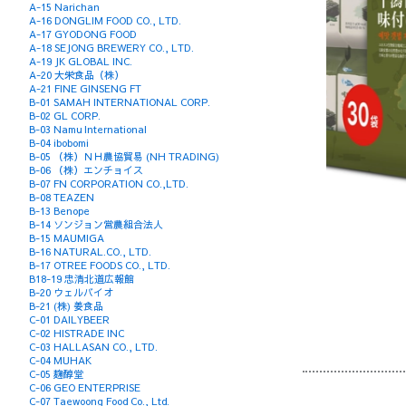
A-15 Narichan
A-16 DONGLIM FOOD CO., LTD.
A-17 GYODONG FOOD
A-18 SEJONG BREWERY CO., LTD.
A-19 JK GLOBAL INC.
A-20 大栄食品（株）
A-21 FINE GINSENG FT
B-01 SAMAH INTERNATIONAL CORP.
B-02 GL CORP.
B-03 Namu International
B-04 ibobomi
B-05 （株）ＮＨ農協貿易 (NH TRADING)
B-06 （株）エンチョイス
B-07 FN CORPORATION CO.,LTD.
B-08 TEAZEN
B-13 Benope
B-14 ソンジョン営農組合法人
B-15 MAUMIGA
B-16 NATURAL.CO., LTD.
B-17 OTREE FOODS CO., LTD.
B18-19 忠清北道広報館
B-20 ウェルバイオ
B-21 (株) 姜食品
C-01 DAILYBEER
C-02 HISTRADE INC
C-03 HALLASAN CO., LTD.
C-04 MUHAK
C-05 麹醇堂
C-06 GEO ENTERPRISE
C-07 Taewoong Food Co., Ltd.