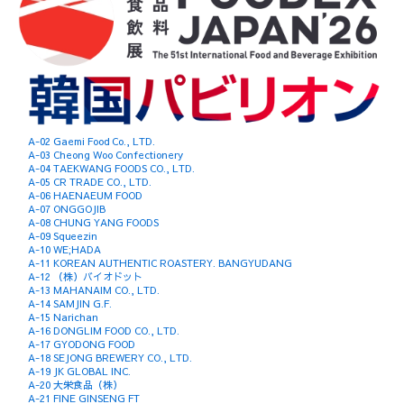
A-02 Gaemi Food Co., LTD.
A-03 Cheong Woo Confectionery
A-04 TAEKWANG FOODS CO., LTD.
A-05 CR TRADE CO., LTD.
A-06 HAENAEUM FOOD
A-07 ONGGOJIB
A-08 CHUNG YANG FOODS
A-09 Squeezin
A-10 WE;HADA
A-11 KOREAN AUTHENTIC ROASTERY. BANGYUDANG
A-12 （株）バイオドット
A-13 MAHANAIM CO., LTD.
A-14 SAMJIN G.F.
A-15 Narichan
A-16 DONGLIM FOOD CO., LTD.
A-17 GYODONG FOOD
A-18 SEJONG BREWERY CO., LTD.
A-19 JK GLOBAL INC.
A-20 大栄食品（株）
A-21 FINE GINSENG FT