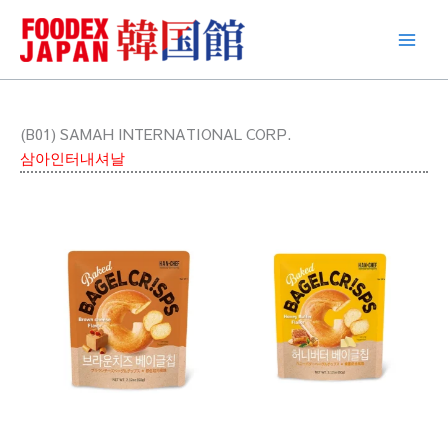
콘
텐
츠
로
건
너
(B01) SAMAH INTERNATIONAL CORP.
뛰
삼아인터내셔날
기