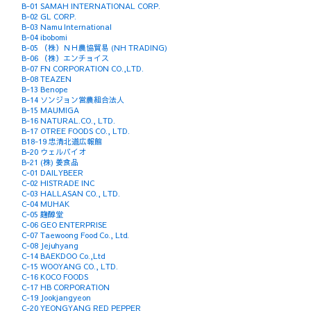
B-01 SAMAH INTERNATIONAL CORP.
B-02 GL CORP.
B-03 Namu International
B-04 ibobomi
B-05 （株）ＮＨ農協貿易 (NH TRADING)
B-06 （株）エンチョイス
B-07 FN CORPORATION CO.,LTD.
B-08 TEAZEN
B-13 Benope
B-14 ソンジョン営農組合法人
B-15 MAUMIGA
B-16 NATURAL.CO., LTD.
B-17 OTREE FOODS CO., LTD.
B18-19 忠清北道広報館
B-20 ウェルバイオ
B-21 (株) 姜食品
C-01 DAILYBEER
C-02 HISTRADE INC
C-03 HALLASAN CO., LTD.
C-04 MUHAK
C-05 麹醇堂
C-06 GEO ENTERPRISE
C-07 Taewoong Food Co., Ltd.
C-08 Jejuhyang
C-14 BAEKDOO Co.,Ltd
C-15 WOOYANG CO., LTD.
C-16 KOCO FOODS
C-17 HB CORPORATION
C-19 Jookjangyeon
C-20 YEONGYANG RED PEPPER