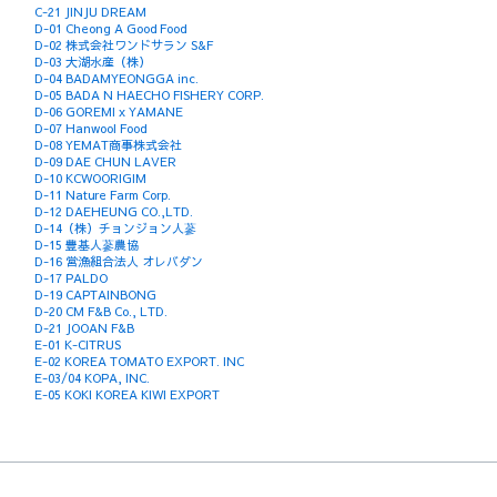
C-21 JINJU DREAM
D-01 Cheong A Good Food
D-02 株式会社ワンドサラン S&F
D-03 大湖水産（株）
D-04 BADAMYEONGGA inc.
D-05 BADA N HAECHO FISHERY CORP.
D-06 GOREMI x YAMANE
D-07 Hanwool Food
D-08 YEMAT商事株式会社
D-09 DAE CHUN LAVER
D-10 KCWOORIGIM
D-11 Nature Farm Corp.
D-12 DAEHEUNG CO.,LTD.
D-14（株）チョンジョン人蔘
D-15 豊基人蔘農協
D-16 営漁組合法人 オレバダン
D-17 PALDO
D-19 CAPTAINBONG
D-20 CM F&B Co., LTD.
D-21 JOOAN F&B
E-01 K-CITRUS
E-02 KOREA TOMATO EXPORT. INC
E-03/04 KOPA, INC.
E-05 KOKI KOREA KIWI EXPORT